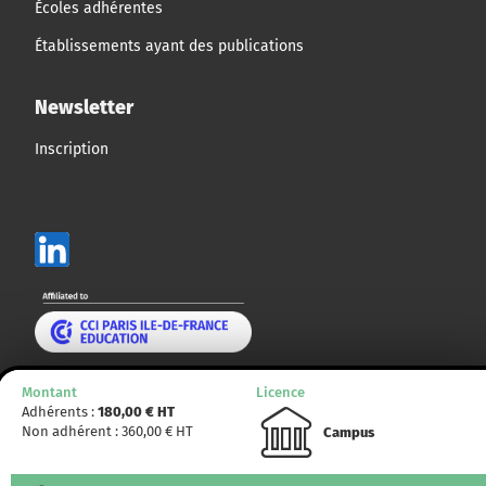
Écoles adhérentes
Établissements ayant des publications
Newsletter
Inscription
Mentions légales
Montant
Licence
Adhérents :
180,00
€ HT
Plan du site
Non adhérent :
360,00
€ HT
Campus
© CCMP 2014 - 2025. Tous droits réservés.