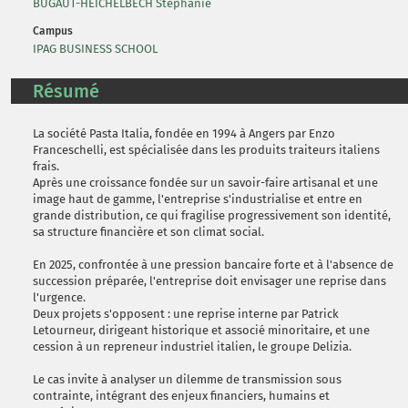
BUGAUT-HEICHELBECH Stéphanie
Campus
IPAG BUSINESS SCHOOL
Résumé
La société Pasta Italia, fondée en 1994 à Angers par Enzo
Franceschelli, est spécialisée dans les produits traiteurs italiens
frais.
Après une croissance fondée sur un savoir-faire artisanal et une
image haut de gamme, l'entreprise s'industrialise et entre en
grande distribution, ce qui fragilise progressivement son identité,
sa structure financière et son climat social.
En 2025, confrontée à une pression bancaire forte et à l'absence de
succession préparée, l'entreprise doit envisager une reprise dans
l'urgence.
Deux projets s'opposent : une reprise interne par Patrick
Letourneur, dirigeant historique et associé minoritaire, et une
cession à un repreneur industriel italien, le groupe Delizia.
Le cas invite à analyser un dilemme de transmission sous
contrainte, intégrant des enjeux financiers, humains et