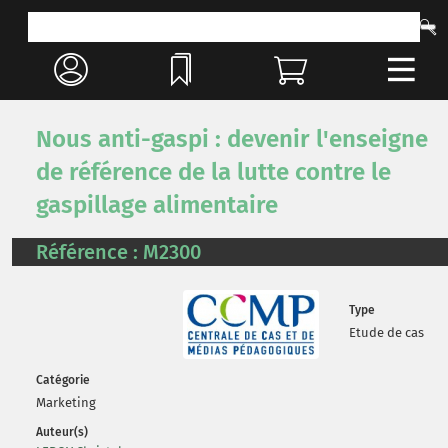
Nous anti-gaspi : devenir l'enseigne
de référence de la lutte contre le
gaspillage alimentaire
Référence : M2300
Type
Etude de cas
Catégorie
Marketing
Auteur(s)