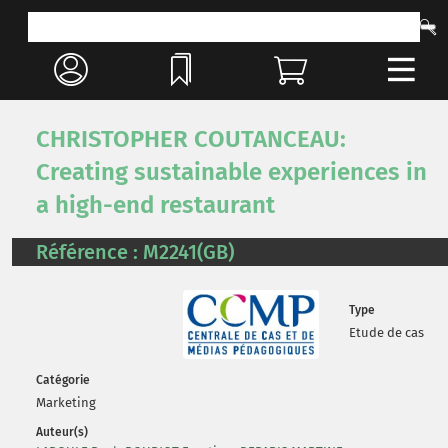
CHRISTOPHER COUTANCEAU:
Creating sustainable experiences in
a high-end restaurant
Référence : M2241(GB)
Type
Etude de cas
Catégorie
Marketing
Auteur(s)