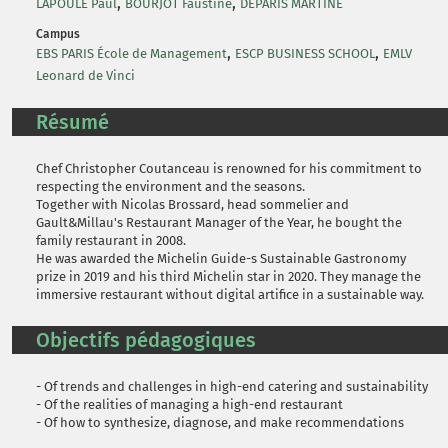
,
,
LAPOULE Paul
BOURJOT Faustine
DEPARIS MARTINE
Campus
,
,
EBS PARIS École de Management
ESCP BUSINESS SCHOOL
EMLV
Leonard de Vinci
Résumé
Chef Christopher Coutanceau is renowned for his commitment to
respecting the environment and the seasons.
Together with Nicolas Brossard, head sommelier and
Gault&Millau's Restaurant Manager of the Year, he bought the
family restaurant in 2008.
He was awarded the Michelin Guide-s Sustainable Gastronomy
prize in 2019 and his third Michelin star in 2020. They manage the
immersive restaurant without digital artifice in a sustainable way.
Objectifs pédagogiques
- Of trends and challenges in high-end catering and sustainability
- Of the realities of managing a high-end restaurant
- Of how to synthesize, diagnose, and make recommendations